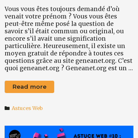
Vous vous êtes toujours demandé d’où
venait votre prénom ? Vous vous êtes
peut-être même posé la question de
savoir s’il était commun ou original, ou
encore s’il avait une signification
particulière. Heureusement, il existe un
moyen gratuit de répondre à toutes ces
questions grâce au site geneanet.org. C’est
quoi geneanet.org ? Geneanet.org est un …
Astuce
Read more
web
#11
Categories
:
Astuces Web
connaître
l’origine
de