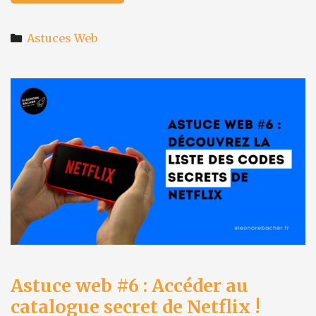
web
#7
Categories
:
Astuces Web
comment
créer
des
avatars
animés
gratuitement
?
Astuce web #6 : Accéder au
catalogue secret de Netflix !