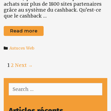
achats sur plus de 1800 sites partenaires
grâce au système du cashback. Qu’est-ce
que le cashback …
Astuce
Read more
web
#4
Categories
:
Astuces Web
Gagner
de
Post
1
2
Next →
l’argent
navigation
sur
tous
les
Search
achats
for:
en
ligne
!
Articles récents