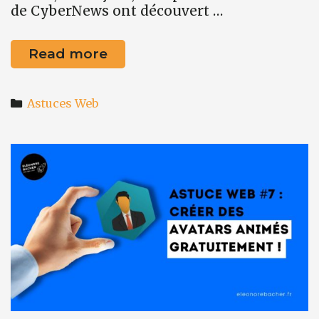
de CyberNews ont découvert …
Astuce
Read more
web
#8
Categories
:
Astuces Web
comment
savoir
si
mes
mots
de
passe
ont
été
piratés
?