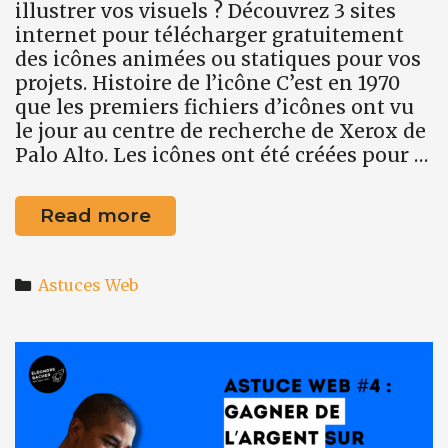
illustrer vos visuels ? Découvrez 3 sites
internet pour télécharger gratuitement
des icônes animées ou statiques pour vos
projets. Histoire de l’icône C’est en 1970
que les premiers fichiers d’icônes ont vu
le jour au centre de recherche de Xerox de
Palo Alto. Les icônes ont été créées pour …
Astuce
Read more
web
#5
Categories
:
Astuces Web
3
sites
internet
pour
avoir
des