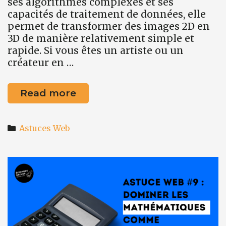
ses algorithmes complexes et ses
capacités de traitement de données, elle
permet de transformer des images 2D en
3D de manière relativement simple et
rapide. Si vous êtes un artiste ou un
créateur en …
LeiaPix
Read more
vous
permet
Categories
de
Astuces Web
transformer
vos
photos
en
3D.