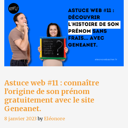
l’argent
en
partageant
vos
abonnements
avec
Spliiit
!
Astuce web #11 : connaître
l’origine de son prénom
gratuitement avec le site
Geneanet.
8 janvier 2023
by
Eléonore