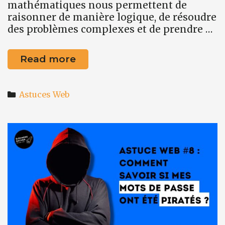
mathématiques nous permettent de
raisonner de manière logique, de résoudre
des problèmes complexes et de prendre …
Astuce
Read more
web
#9
Categories
:
Astuces Web
devenir
un
véritable
génie
des
mathématiques
avec
Cymath!