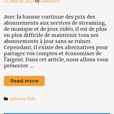
24 février 2023
by
Eléonore
Avec la hausse continue des prix des
abonnements aux services de streaming,
de musique et de jeux vidéo, il est de plus
en plus difficile de maintenir tous ses
abonnements à jour sans se ruiner.
Cependant, il existe des alternatives pour
partager vos comptes et économiser de
l’argent. Dans cet article, nous allons vous
présenter …
Astuce
Read more
web
#12
Categories
:
Astuces Web
Économisez
de