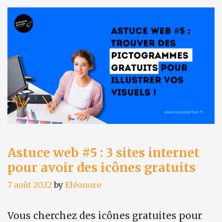
au
catalogue
secret
de Netflix
!
Astuce web #5 : 3 sites internet
pour avoir des icônes gratuits
7 août 2022
by
Eléonore
Vous cherchez des icônes gratuites pour