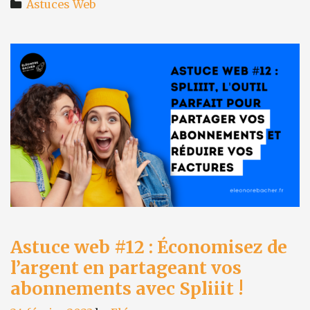
Categories
pour
Astuces Web
naviguer
parmi
les
outils
d’IA
:
FutureTools.
Astuce web #12 : Économisez de
l’argent en partageant vos
abonnements avec Spliiit !