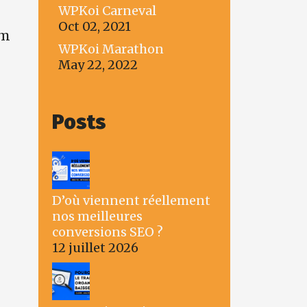
WPKoi Carneval
Oct 02, 2021
um
WPKoi Marathon
May 22, 2022
e
Posts
D’où viennent réellement
nos meilleures
conversions SEO ?
12 juillet 2026