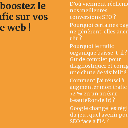
 boostez le
D’où viennent réellem
nos meilleures
afic sur vos
conversions SEO ?
Pourquoi certaines pa
te web !
ne génèrent-elles auc
clic ?
Pourquoi le trafic
organique baisse-t-il ?
Guide complet pour
diagnostiquer et corri
une chute de visibilité
Comment j’ai réussi à
augmenter mon trafic
72 % en un an (sur
beauteRonde.fr) ?
Google change les règl
du jeu : quel avenir pou
SEO face à l’IA ?