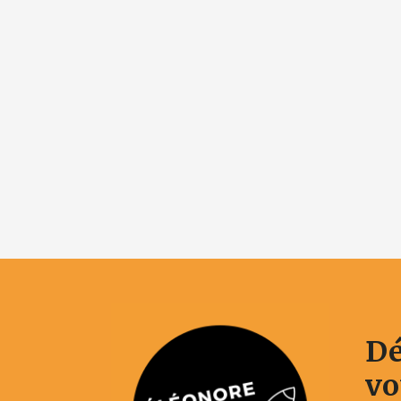
Dé
vo