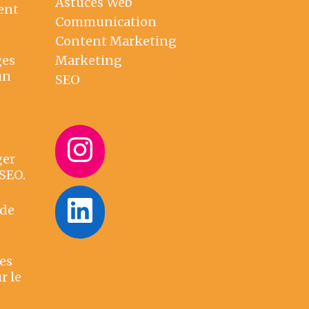
Astuces Web
ent
Communication
Content Marketing
ges
Marketing
un
SEO
Instagram
ger
 SEO.
LinkedIn
 de
es
r le