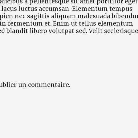
aucibus a pellentesque sit amet porttitor eget
tor lacus luctus accumsan. Elementum tempus
sapien nec sagittis aliquam malesuada bibend
 in fermentum et. Enim ut tellus elementum
ed blandit libero volutpat sed. Velit scelerisqu
ublier un commentaire.