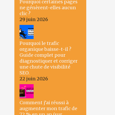
Pourquoi certaines pages
ne génèrent-elles aucun
clic ?
29 juin 2026
Pourquoi le trafic
organique baisse-t-il ?
Guide complet pour
diagnostiquer et corriger
une chute de visibilité
SEO.
22 juin 2026
Comment j’ai réussi à
augmenter mon trafic de
72 % en un an (sur