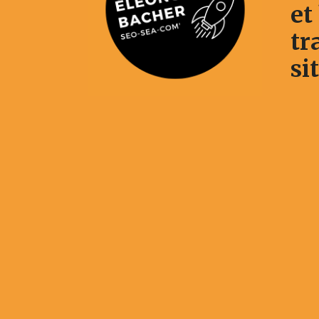
et
tr
si