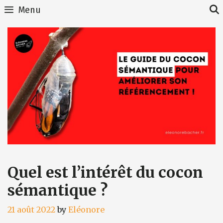
Skip
Menu
to
content
Quel est l’intérêt du cocon
sémantique ?
21 août 2022
by
Eléonore